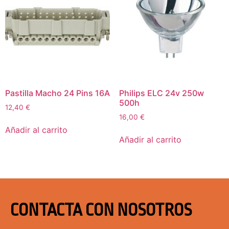
Pastilla Macho 24 Pins 16A
Philips ELC 24v 250w
500h
12,40
€
16,00
€
Añadir al carrito
Añadir al carrito
CONTACTA CON NOSOTROS