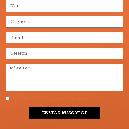
He llegit i accepto els Avisos Legals
ENVIAR MISSATGE