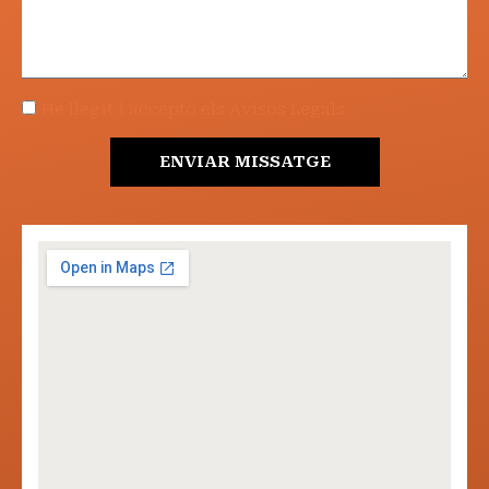
He llegit i accepto els Avisos Legals
ENVIAR MISSATGE