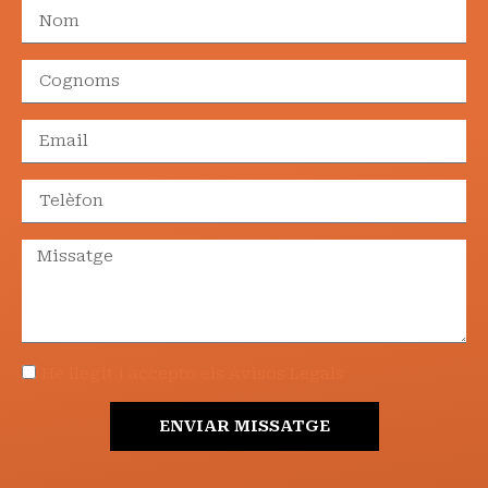
He llegit i accepto els Avisos Legals
ENVIAR MISSATGE