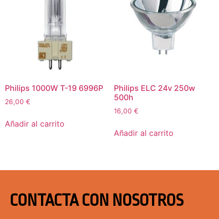
Philips 1000W T-19 6996P
Philips ELC 24v 250w
500h
26,00
€
16,00
€
Añadir al carrito
Añadir al carrito
CONTACTA CON NOSOTROS