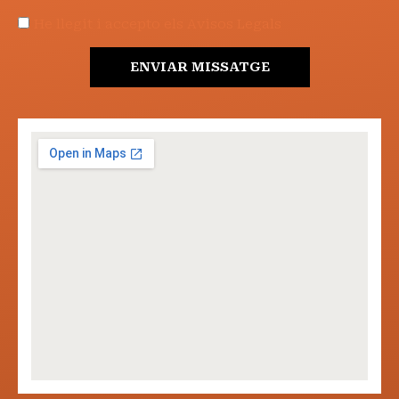
He llegit i accepto els Avisos Legals
ENVIAR MISSATGE