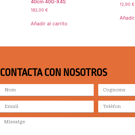
40cm 40G-X4S
12,90
€
182,00
€
Añadir 
Añadir al carrito
CONTACTA CON NOSOTROS