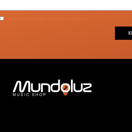
He llegit i accepto els Avisos Legals
E