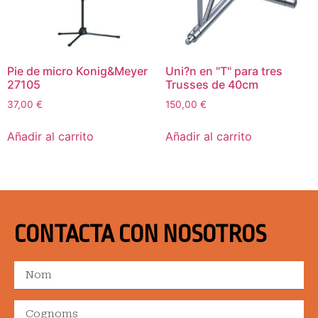
Pie de micro Konig&Meyer
Uni?n en "T" para tres
27105
Trusses de 40cm
37,00
€
150,00
€
Añadir al carrito
Añadir al carrito
CONTACTA CON NOSOTROS