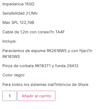
Impedancia 150Ω
Sensibilidad 21,1Mv
Max SPL 122,7dB
Cable de 1,2m con conexi?n TA4F
Incluye:
Paravientos de espuma RK261BWS y con fijaci?n
RK183WS
Pinza de corbata RK183T1 y funda 26A13
Color negro
Para todos los sistemas inal?mbricos de Shure
Añadir al carrito