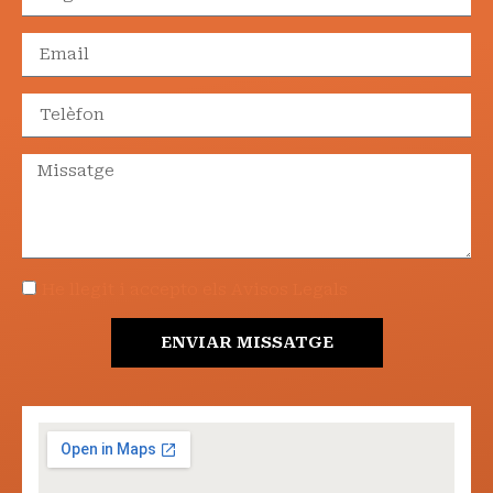
He llegit i accepto els Avisos Legals
ENVIAR MISSATGE