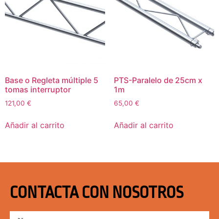
Base o Regleta múltiple 5
PTS-Paralelo de 25cm x
tomas interruptor
1m
121,00
€
65,00
€
Añadir al carrito
Añadir al carrito
CONTACTA CON NOSOTROS