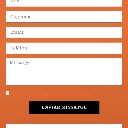
He llegit i accepto els Avisos Legals
ENVIAR MISSATGE