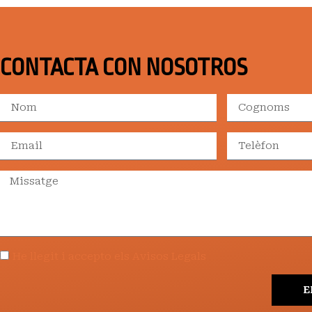
CONTACTA CON NOSOTROS
He llegit i accepto els Avisos Legals
E