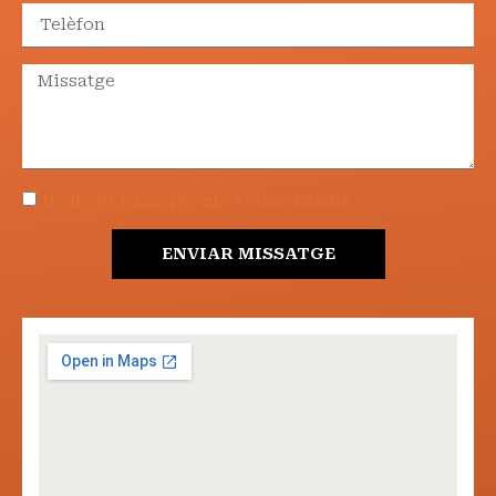
He llegit i accepto els Avisos Legals
ENVIAR MISSATGE