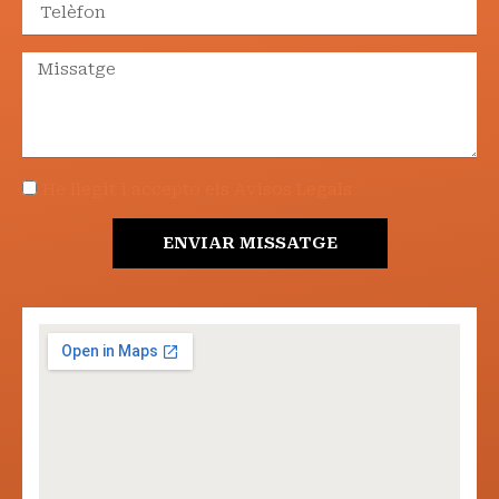
He llegit i accepto els Avisos Legals
ENVIAR MISSATGE