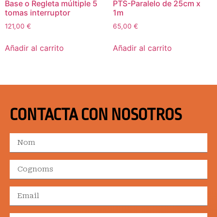
Base o Regleta múltiple 5
PTS-Paralelo de 25cm x
tomas interruptor
1m
121,00
€
65,00
€
Añadir al carrito
Añadir al carrito
CONTACTA CON NOSOTROS