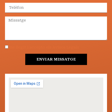
He llegit i accepto els Avisos Legals
ENVIAR MISSATGE