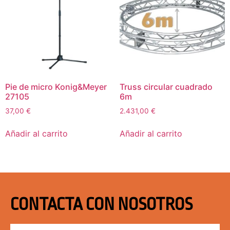
Pie de micro Konig&Meyer
Truss circular cuadrado
27105
6m
37,00
€
2.431,00
€
Añadir al carrito
Añadir al carrito
CONTACTA CON NOSOTROS