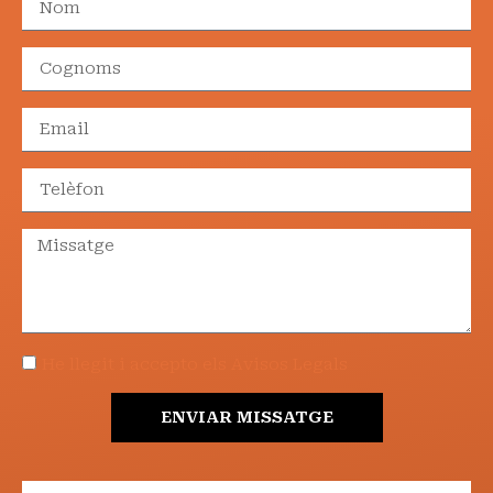
He llegit i accepto els Avisos Legals
ENVIAR MISSATGE