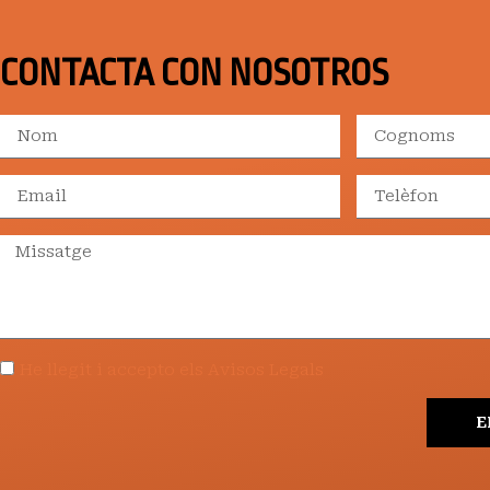
CONTACTA CON NOSOTROS
He llegit i accepto els Avisos Legals
E