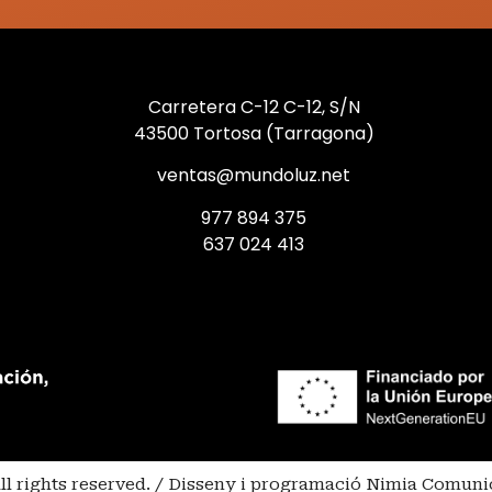
Carretera C-12 C-12, S/N
43500 Tortosa (Tarragona)
ventas@mundoluz.net
977 894 375
637 024 413
ll rights reserved. / Disseny i programació Nimia Comuni