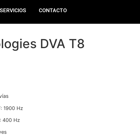
SERVICIOS
CONTACTO
logies DVA T8
8
vías
F: 1900 Hz
: 400 Hz
ves