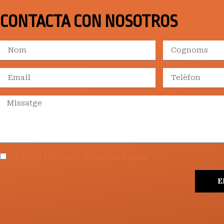
CONTACTA CON NOSOTROS
He llegit i accepto els Avisos Legals
E