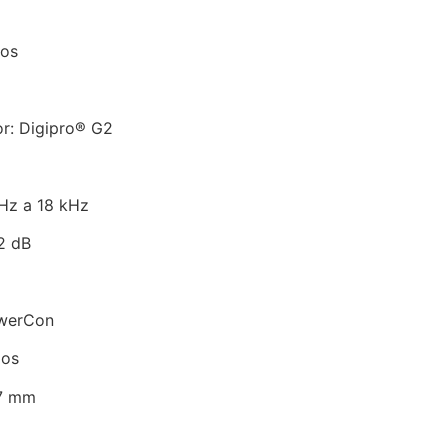
dos
or: Digipro® G2
 Hz a 18 kHz
2 dB
owerCon
dos
27 mm