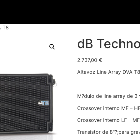
A T8
dB Techno
2.737,00
€
Altavoz Line Array DVA T
M?dulo de line array de 3 
Crossover interno MF – H
Crossover interno LF – MF
Transistor de 8"?;para gra