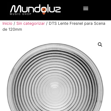
Inicio
/
Sin categorizar
/ DTS Lente Fresnel para Scena
de 120mm