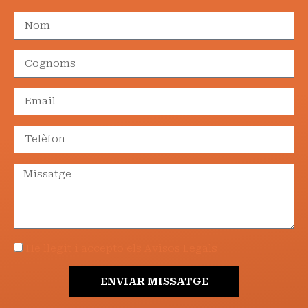
He llegit i accepto els Avisos Legals
ENVIAR MISSATGE