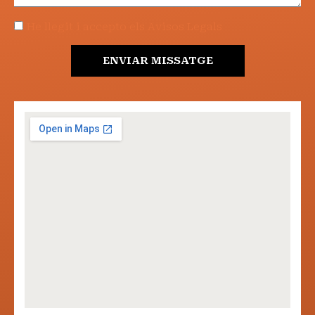
He llegit i accepto els Avisos Legals
ENVIAR MISSATGE