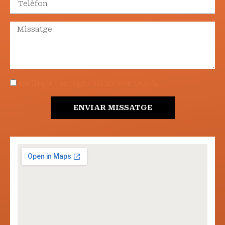
He llegit i accepto els Avisos Legals
ENVIAR MISSATGE