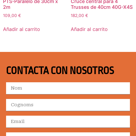
PTS-Paralelo de 30cm x
Cruce central para 4
2m
Trusses de 40cm 40G-X4S
109,00
€
182,00
€
Añadir al carrito
Añadir al carrito
CONTACTA CON NOSOTROS