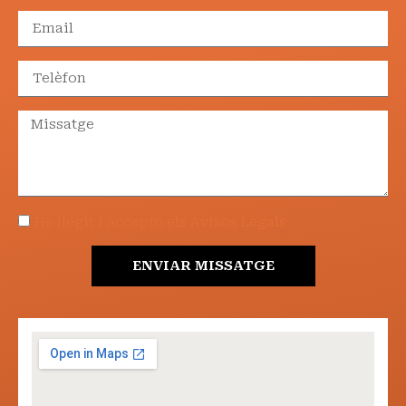
He llegit i accepto els Avisos Legals
ENVIAR MISSATGE