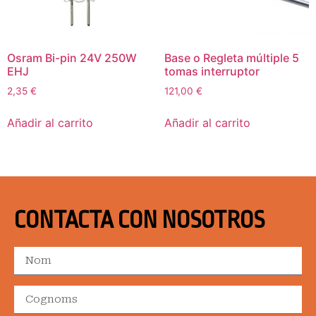
Osram Bi-pin 24V 250W
Base o Regleta múltiple 5
EHJ
tomas interruptor
2,35
€
121,00
€
Añadir al carrito
Añadir al carrito
CONTACTA CON NOSOTROS