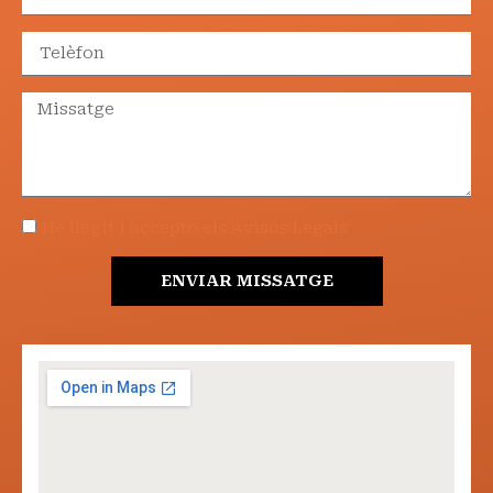
He llegit i accepto els Avisos Legals
ENVIAR MISSATGE