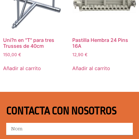
Uni?n en "T" para tres
Pastilla Hembra 24 Pins
Trusses de 40cm
16A
150,00
€
12,90
€
Añadir al carrito
Añadir al carrito
CONTACTA CON NOSOTROS