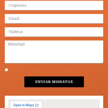
He llegit i accepto els Avisos Legals
ENVIAR MISSATGE