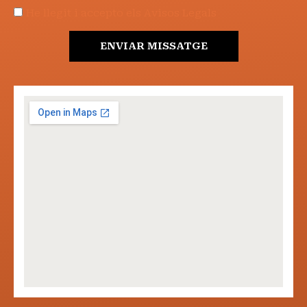
He llegit i accepto els Avisos Legals
ENVIAR MISSATGE