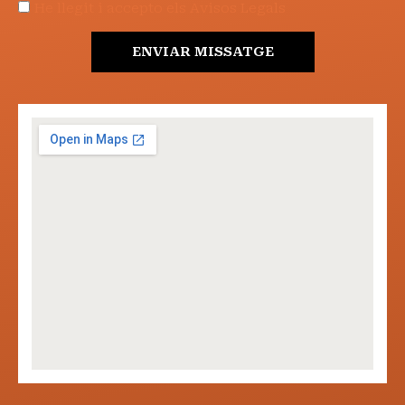
He llegit i accepto els Avisos Legals
ENVIAR MISSATGE