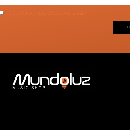
He llegit i accepto els Avisos Legals
E