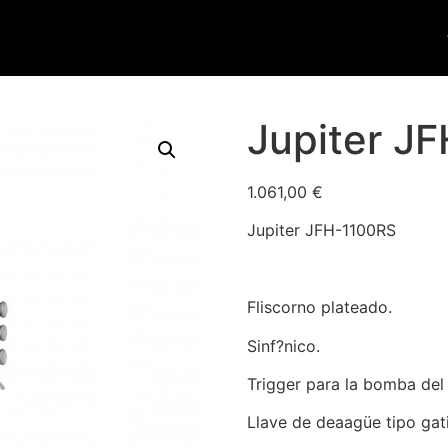
Jupiter J
1.061,00
€
Jupiter JFH-1100RS
Fliscorno plateado.
Sinf?nico.
Trigger para la bomba del 
Llave de deaagüe tipo gati