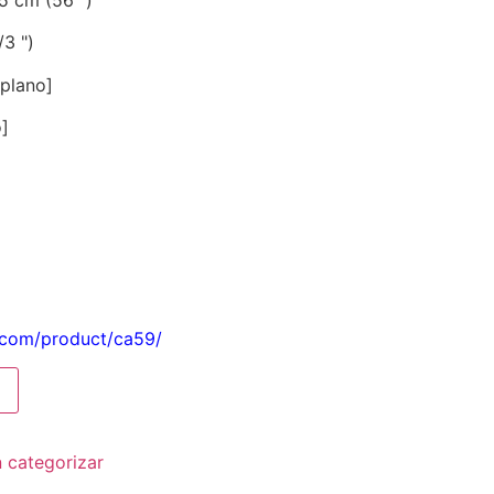
3 ")
 plano]
o]
.com/product/ca59/
n categorizar