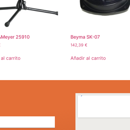
&Meyer 25910
Beyma SK-07
€
142,39
€
al carrito
Añadir al carrito