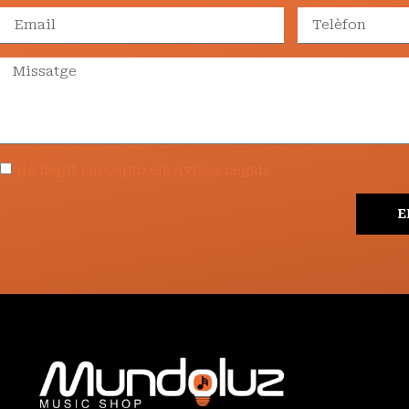
He llegit i accepto els Avisos Legals
E