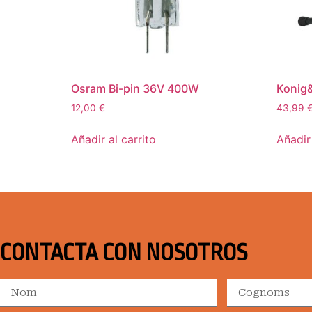
Osram Bi-pin 36V 400W
Konig
12,00
€
43,99
Añadir al carrito
Añadir 
CONTACTA CON NOSOTROS