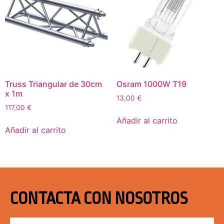
Truss Triangular de 30cm
Osram 1000W T19
x 1m
13,00
€
117,00
€
Añadir al carrito
Añadir al carrito
CONTACTA CON NOSOTROS