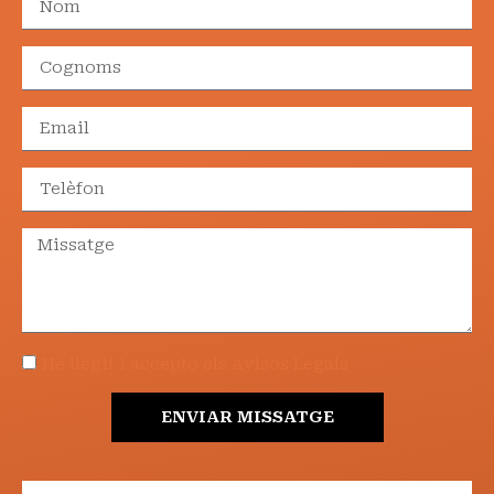
He llegit i accepto els Avisos Legals
ENVIAR MISSATGE