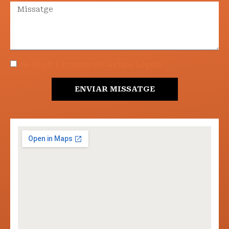
He llegit i accepto els Avisos Legals
ENVIAR MISSATGE