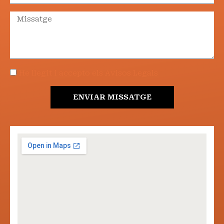
He llegit i accepto els Avisos Legals
ENVIAR MISSATGE