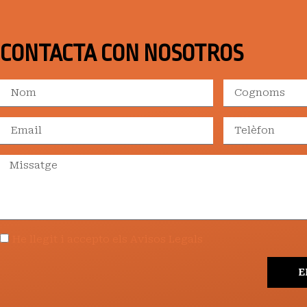
CONTACTA CON NOSOTROS
He llegit i accepto els Avisos Legals
E