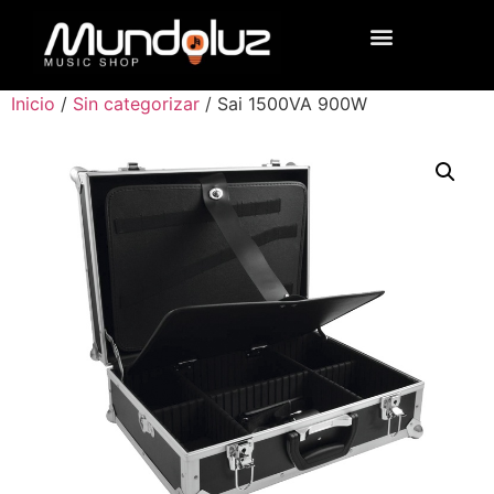
Inicio
/
Sin categorizar
/ Sai 1500VA 900W