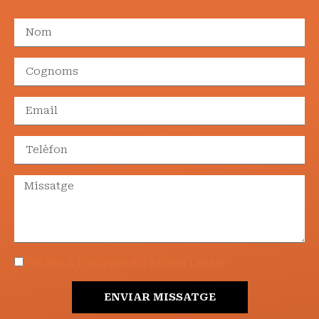
He llegit i accepto els Avisos Legals
ENVIAR MISSATGE