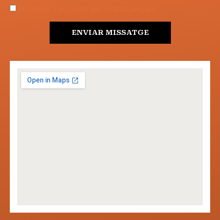
He llegit i accepto els Avisos Legals
ENVIAR MISSATGE