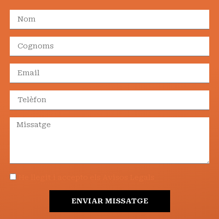
He llegit i accepto els Avisos Legals
ENVIAR MISSATGE