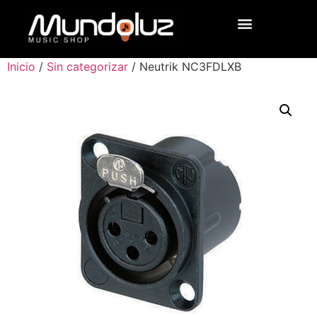
Inicio
/
Sin categorizar
/ Neutrik NC3FDLXB