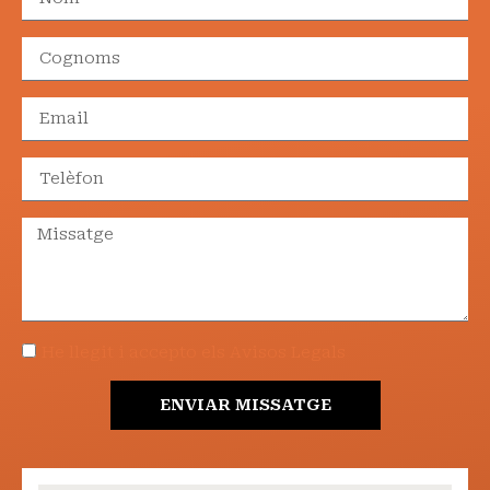
He llegit i accepto els Avisos Legals
ENVIAR MISSATGE