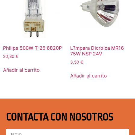
Philips 500W T-25 6820P
L?mpara Dicroica MR16
75W NSP 24V
20,80
€
3,50
€
Añadir al carrito
Añadir al carrito
CONTACTA CON NOSOTROS