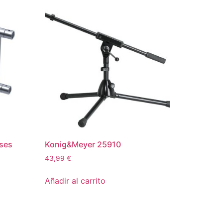
sses
Konig&Meyer 25910
43,99
€
Añadir al carrito