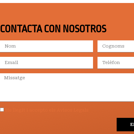
CONTACTA CON NOSOTROS
He llegit i accepto els Avisos Legals
E