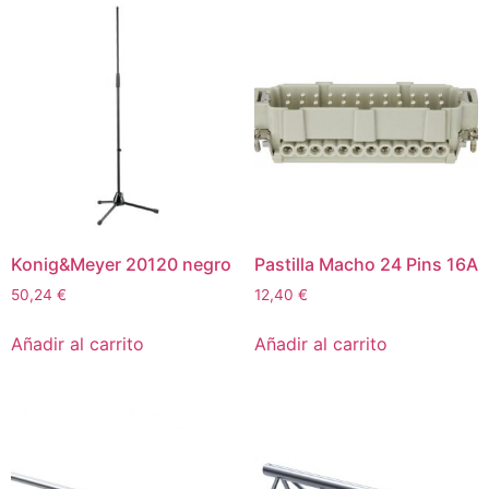
Konig&Meyer 20120 negro
Pastilla Macho 24 Pins 16A
50,24
€
12,40
€
Añadir al carrito
Añadir al carrito