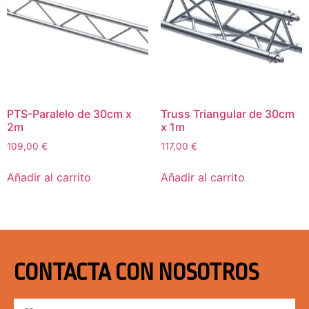
PTS-Paralelo de 30cm x
Truss Triangular de 30cm
2m
x 1m
109,00
€
117,00
€
Añadir al carrito
Añadir al carrito
CONTACTA CON NOSOTROS