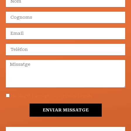
He llegit i accepto els Avisos Legals
ENVIAR MISSATGE