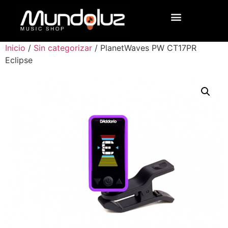
Inicio
/
Sin categorizar
/ PlanetWaves PW CT17PR
Eclipse