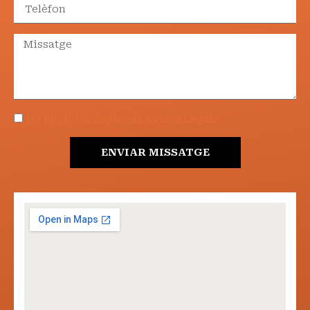
He llegit i accepto els Avisos Legals
ENVIAR MISSATGE