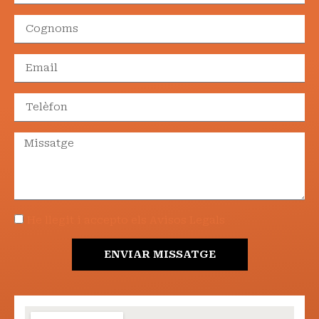
He llegit i accepto els Avisos Legals
ENVIAR MISSATGE