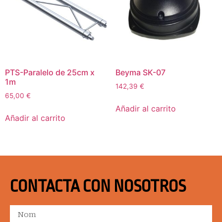
PTS-Paralelo de 25cm x
Beyma SK-07
1m
142,39
€
65,00
€
Añadir al carrito
Añadir al carrito
CONTACTA CON NOSOTROS