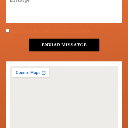
He llegit i accepto els Avisos Legals
ENVIAR MISSATGE