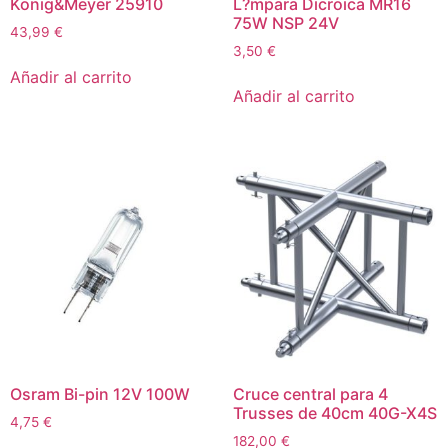
Konig&Meyer 25910
L?mpara Dicroica MR16
75W NSP 24V
43,99
€
3,50
€
Añadir al carrito
Añadir al carrito
Osram Bi-pin 12V 100W
Cruce central para 4
Trusses de 40cm 40G-X4S
4,75
€
182,00
€