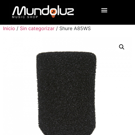
Inicio
/
Sin categorizar
/ Shure A85WS