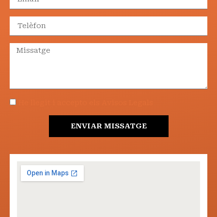
He llegit i accepto els Avisos Legals
ENVIAR MISSATGE