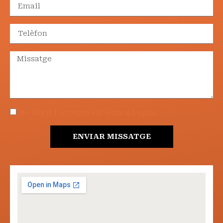
He llegit i accepto els Avisos Legals
ENVIAR MISSATGE