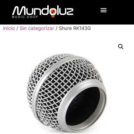
Inicio
/
Sin categorizar
/ Shure RK143G