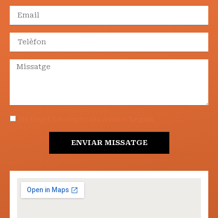
He llegit i accepto els Avisos Legals
ENVIAR MISSATGE