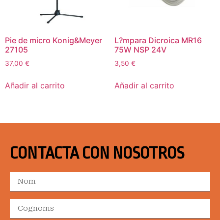
Pie de micro Konig&Meyer
L?mpara Dicroica MR16
27105
75W NSP 24V
37,00
€
3,50
€
Añadir al carrito
Añadir al carrito
CONTACTA CON NOSOTROS