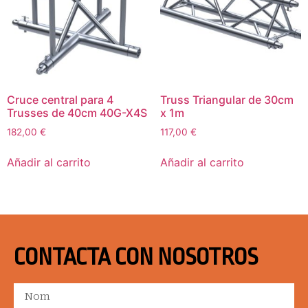
Cruce central para 4
Truss Triangular de 30cm
Trusses de 40cm 40G-X4S
x 1m
182,00
€
117,00
€
Añadir al carrito
Añadir al carrito
CONTACTA CON NOSOTROS