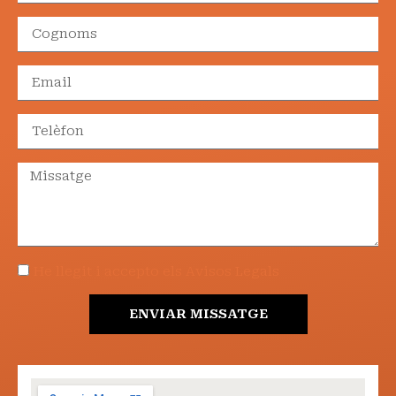
He llegit i accepto els Avisos Legals
ENVIAR MISSATGE