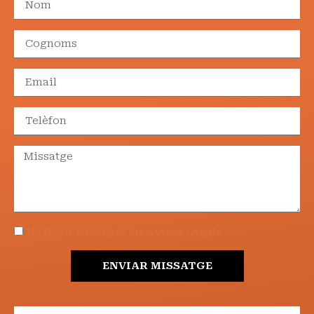
He llegit i accepto els Avisos Legals
ENVIAR MISSATGE