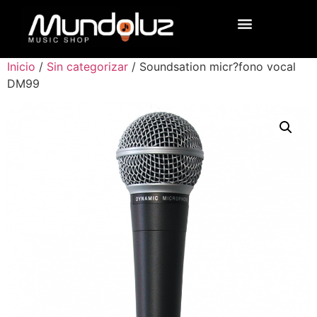
Inicio
/
Sin categorizar
/ Soundsation micr?fono vocal
DM99