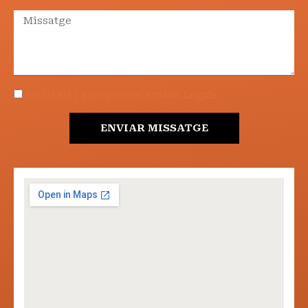
He llegit i accepto els Avisos Legals
ENVIAR MISSATGE