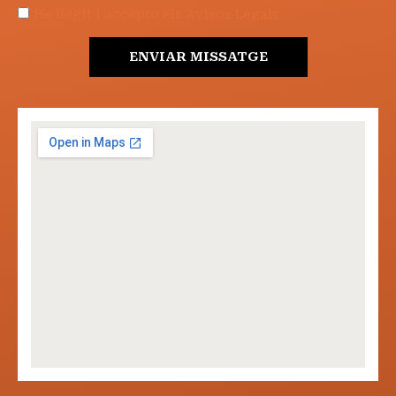
He llegit i accepto els Avisos Legals
ENVIAR MISSATGE