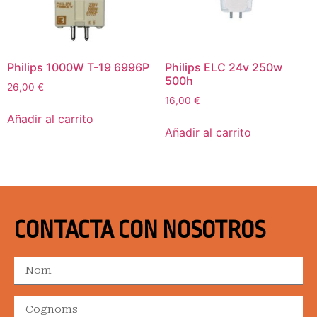
Philips 1000W T-19 6996P
Philips ELC 24v 250w
500h
26,00
€
16,00
€
Añadir al carrito
Añadir al carrito
CONTACTA CON NOSOTROS