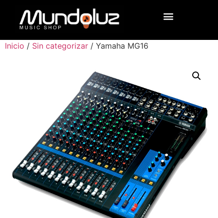
Inicio
/
Sin categorizar
/ Yamaha MG16