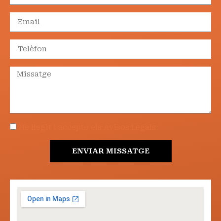
He llegit i accepto els Avisos Legals
ENVIAR MISSATGE