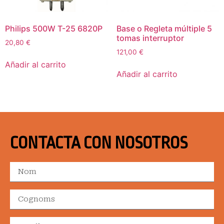
Philips 500W T-25 6820P
Base o Regleta múltiple 5
tomas interruptor
20,80
€
121,00
€
Añadir al carrito
Añadir al carrito
CONTACTA CON NOSOTROS