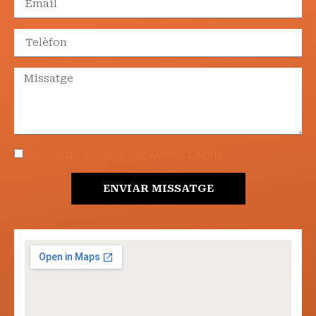
He llegit i accepto els Avisos Legals
ENVIAR MISSATGE